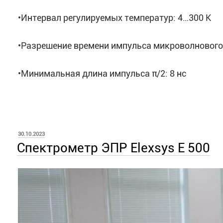
•Интервал регулируемых температур: 4…300 К
•Разрешение времени импульса микроволнового 
•Минимальная длина импульса π/2: 8 нс
ОПУБЛИКОВАНО
30.10.2023
Спектрометр ЭПР Еleхsys E 500