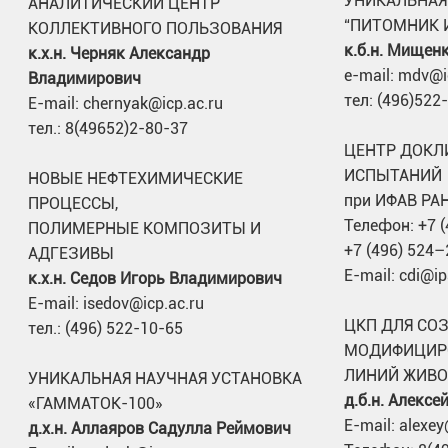
УНИКАЛЬНАЯ
АНАЛИТИЧЕСКИЙ ЦЕНТР
“ПИТОМНИК 
КОЛЛЕКТИВНОГО ПОЛЬЗОВАНИЯ
к.б.н. Мищен
к.х.н. Черняк Александр
e-mail: mdv@i
Владимирович
тел: (496)522
E-mail: chernyak@icp.ac.ru
тел.: 8(49652)2-80-37
ЦЕНТР ДОКЛ
ИСПЫТАНИЙ
НОВЫЕ НЕФТЕХИМИЧЕСКИЕ
при ИФАВ РА
ПРОЦЕССЫ,
Телефон: +7 
ПОЛИМЕРНЫЕ КОМПОЗИТЫ И
+7 (496) 524–
АДГЕЗИВЫ
E-mail: cdi@ip
к.х.н. Седов Игорь Владимирович
E-mail: isedov@icp.ac.ru
ЦКП ДЛЯ СО
тел.: (496) 522-10-65
МОДИФИЦИР
ЛИНИЙ ЖИВ
УНИКАЛЬНАЯ НАУЧНАЯ УСТАНОВКА
д.б.н. Алекс
«ГАММАТОК-100»
E-mail: alexey
д.х.н. Аллаяров Садулла Реймович