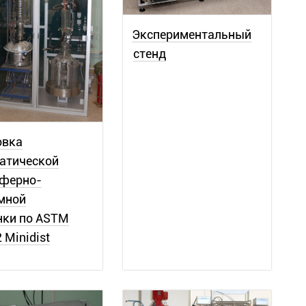
Экспериментальный
стенд
овка
атической
ферно-
мной
нки по ASTM
 Minidist