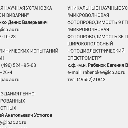
Я НАУЧНАЯ УСТАНОВКА
УНИКАЛЬНЫЕ НАУЧНЫЕ УС
 И ВИВАРИЙ”
"МИКРОВОЛНОВАЯ
нко Денис Валерьевич
ФОТОПРОВОДИМОСТЬ 9 ГГ
icp.ac.ru
"МИКРОВОЛНОВАЯ
22-10-23
ФОТОПРОВОДИМОСТЬ 36 Г
ШИРОКОПОЛОСНЫЙ
ЛИНИЧЕСКИХ ИСПЫТАНИЙ
ФОТОДИЭЛЕКТРИЧЕСКИЙ
АН
СПЕКТРОМЕТР"
 (496) 524–95-08
к.ф.-м.н. Рабенок Евгения 
4–26-4
e-mail: rabenokev@icp.ac.ru
ipac.ac.ru
тел: (49652)21842
ОЗДАНИЯ ГЕННО-
РОВАННЫХ
ВОТНЫХ
сей Анатольевич Устюгов
ey@ipac.ac.ru