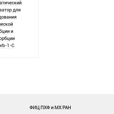
атический
затор для
дования
еской
бции и
орбции
orb-1-C
ФИЦ ПХФ и МХ РАН