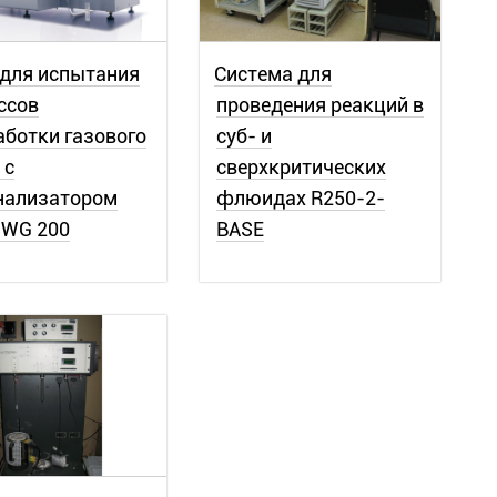
 для испытания
Система для
ссов
проведения реакций в
аботки газового
суб- и
 с
сверхкритических
нализатором
флюидах R250-2-
SWG 200
BASE