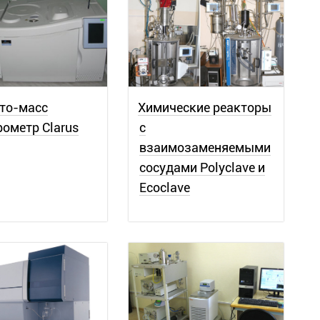
то-масс
Химические реакторы
рометр Clarus
с
взаимозаменяемыми
сосудами Polyclave и
Ecoclave