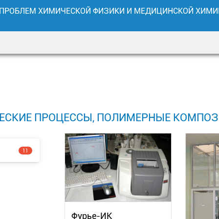
 ПРОБЛЕМ ХИМИЧЕСКОЙ ФИЗИКИ И МЕДИЦИНСКОЙ ХИМИ
[contact-form-7 404 "Не н
[contact-form-7 404 "Не н
ЕСКИЕ ПРОЦЕССЫ, ПОЛИМЕРНЫЕ КОМПОЗ
[h
[h
11
Фурье-ИК