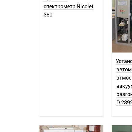
спектрометр Nicolet
380
Устан
автом
атмос
вакуу
разго
D 2892