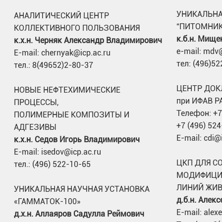
УНИКАЛЬНА
АНАЛИТИЧЕСКИЙ ЦЕНТР
“ПИТОМНИК
КОЛЛЕКТИВНОГО ПОЛЬЗОВАНИЯ
к.б.н. Мище
к.х.н. Черняк Александр Владимирович
e-mail: mdv@
E-mail: chernyak@icp.ac.ru
тел: (496)5
тел.: 8(49652)2-80-37
ЦЕНТР ДОК
НОВЫЕ НЕФТЕХИМИЧЕСКИЕ
при ИФАВ Р
ПРОЦЕССЫ,
Телефон: +7
ПОЛИМЕРНЫЕ КОМПОЗИТЫ И
+7 (496) 52
АДГЕЗИВЫ
E-mail: cdi@
к.х.н. Седов Игорь Владимирович
E-mail: isedov@icp.ac.ru
ЦКП ДЛЯ С
тел.: (496) 522-10-65
МОДИФИЦИ
ЛИНИЙ ЖИ
УНИКАЛЬНАЯ НАУЧНАЯ УСТАНОВКА
д.б.н. Алек
«ГАММАТОК-100»
E-mail: alex
д.х.н. Аллаяров Садулла Реймович