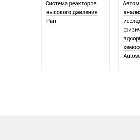
Система реакторов
Автом
высокого давления
анали
Parr
иссле
физич
адсор
хемос
Autos