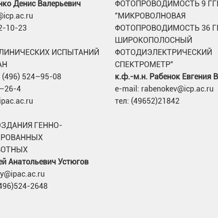
нко Денис Валерьевич
ФОТОПРОВОДИМОСТЬ 9 ГГ
icp.ac.ru
"МИКРОВОЛНОВАЯ
22-10-23
ФОТОПРОВОДИМОСТЬ 36 Г
ШИРОКОПОЛОСНЫЙ
ЛИНИЧЕСКИХ ИСПЫТАНИЙ
ФОТОДИЭЛЕКТРИЧЕСКИЙ
АН
СПЕКТРОМЕТР"
 (496) 524–95-08
к.ф.-м.н. Рабенок Евгения 
4–26-4
e-mail: rabenokev@icp.ac.ru
ipac.ac.ru
тел: (49652)21842
ОЗДАНИЯ ГЕННО-
РОВАННЫХ
ВОТНЫХ
сей Анатольевич Устюгов
ey@ipac.ac.ru
496)524-2648