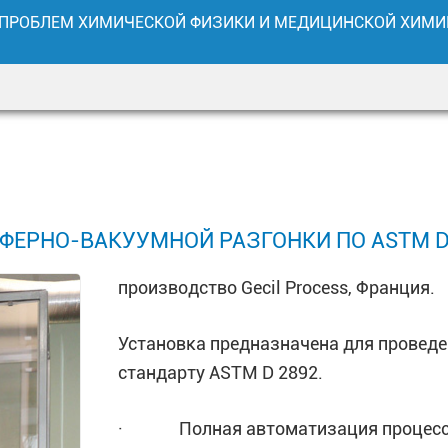
 ПРОБЛЕМ ХИМИЧЕСКОЙ ФИЗИКИ И МЕДИЦИНСКОЙ ХИМИ
[contact-form-7 404 "Не н
[contact-form-7 404 "Не н
ЕРНО-ВАКУУМНОЙ РАЗГОНКИ ПО ASTM D 2
производство Gecil Process, Франция.
[h
[h
Установка предназначена для провед
стандарту ASTM D 2892.
· Полная автоматизация процесса