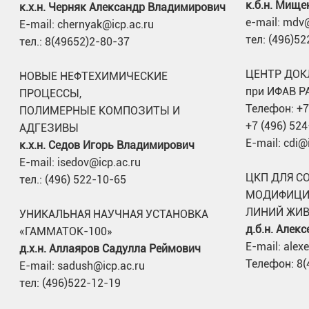
к.б.н. Мище
к.х.н. Черняк Александр Владимирович
e-mail: mdv@
E-mail: chernyak@icp.ac.ru
тел: (496)5
тел.: 8(49652)2-80-37
ЦЕНТР ДОК
НОВЫЕ НЕФТЕХИМИЧЕСКИЕ
при ИФАВ Р
ПРОЦЕССЫ,
Телефон: +7
ПОЛИМЕРНЫЕ КОМПОЗИТЫ И
+7 (496) 52
АДГЕЗИВЫ
E-mail: cdi@
к.х.н. Седов Игорь Владимирович
E-mail: isedov@icp.ac.ru
ЦКП ДЛЯ С
тел.: (496) 522-10-65
МОДИФИЦИ
ЛИНИЙ ЖИ
УНИКАЛЬНАЯ НАУЧНАЯ УСТАНОВКА
д.б.н. Алек
«ГАММАТОК-100»
E-mail: alex
д.х.н. Аллаяров Садулла Реймович
Телефон: 8(
E-mail: sadush@icp.ac.ru
тел: (496)522-12-19