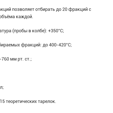
ий позволяет отбирать до 20 фракций с
объёма каждой.
а (пробы в колбе): +350°С;
аемых фракций: до 400-420°С;
0 мм рт. ст.;
л;
 теоретических тарелок.