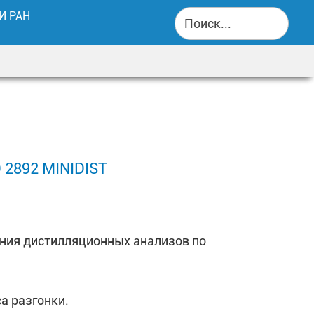
И РАН
айдено"]
айдено"]
892 MINIDIST
oneypot hp-field]
oneypot hp-field]
ения дистилляционных анализов по
 разгонки.