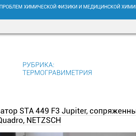
 ПРОБЛЕМ ХИМИЧЕСКОЙ ФИЗИКИ И МЕДИЦИНСКОЙ ХИМИ
[contact-form-7 404 "Не н
[contact-form-7 404 "Не н
РУБРИКА:
ТЕРМОГРАВИМЕТРИЯ
[h
[h
тор STA 449 F3 Jupiter, сопряженн
Quadro, NETZSCH