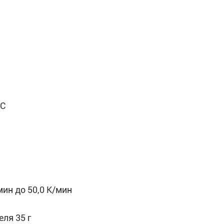
°C
мин до 50,0 К/мин
ля 35 г