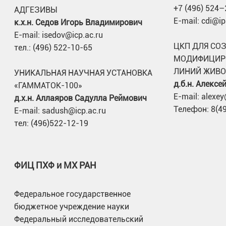
+7 (496) 524–
АДГЕЗИВЫ
E-mail: cdi@ip
к.х.н. Седов Игорь Владимирович
E-mail: isedov@icp.ac.ru
ЦКП ДЛЯ СО
тел.: (496) 522-10-65
МОДИФИЦИР
ЛИНИЙ ЖИВ
УНИКАЛЬНАЯ НАУЧНАЯ УСТАНОВКА
д.б.н. Алекс
«ГАММАТОК-100»
E-mail: alexey
д.х.н. Аллаяров Садулла Реймович
Телефон: 8(4
E-mail: sadush@icp.ac.ru
тел: (496)522-12-19
ФИЦ ПХФ и МХ РАН
Федеральное государственное
бюджетное учреждение науки
Федеральный исследовательский