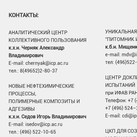
КОНТАКТЫ:
УНИКАЛЬНАЯ
АНАЛИТИЧЕСКИЙ ЦЕНТР
“ПИТОМНИК 
КОЛЛЕКТИВНОГО ПОЛЬЗОВАНИЯ
к.б.н. Мищен
к.х.н. Черняк Александр
e-mail: mdv@i
Владимирович
тел: (496)522
E-mail: chernyak@icp.ac.ru
тел.: 8(49652)2-80-37
ЦЕНТР ДОКЛ
ИСПЫТАНИЙ
НОВЫЕ НЕФТЕХИМИЧЕСКИЕ
при ИФАВ РА
ПРОЦЕССЫ,
Телефон: +7 
ПОЛИМЕРНЫЕ КОМПОЗИТЫ И
+7 (496) 524–
АДГЕЗИВЫ
E-mail: cdi@ip
к.х.н. Седов Игорь Владимирович
E-mail: isedov@icp.ac.ru
ЦКП ДЛЯ СО
тел.: (496) 522-10-65