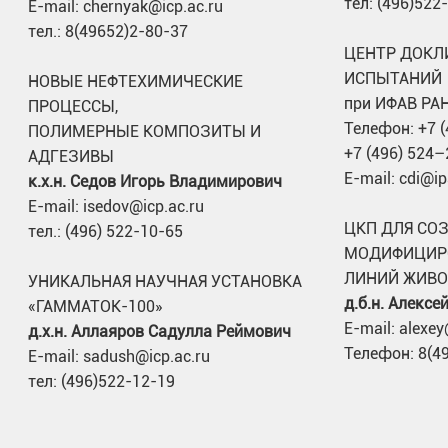
тел: (496)522
E-mail: chernyak@icp.ac.ru
тел.: 8(49652)2-80-37
ЦЕНТР ДОКЛ
ИСПЫТАНИЙ
НОВЫЕ НЕФТЕХИМИЧЕСКИЕ
при ИФАВ РА
ПРОЦЕССЫ,
Телефон: +7 
ПОЛИМЕРНЫЕ КОМПОЗИТЫ И
+7 (496) 524–
АДГЕЗИВЫ
E-mail: cdi@ip
к.х.н. Седов Игорь Владимирович
E-mail: isedov@icp.ac.ru
ЦКП ДЛЯ СО
тел.: (496) 522-10-65
МОДИФИЦИР
ЛИНИЙ ЖИВ
УНИКАЛЬНАЯ НАУЧНАЯ УСТАНОВКА
д.б.н. Алекс
«ГАММАТОК-100»
E-mail: alexey
д.х.н. Аллаяров Садулла Реймович
Телефон: 8(4
E-mail: sadush@icp.ac.ru
тел: (496)522-12-19