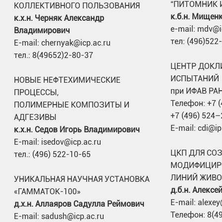
“ПИТОМНИК 
КОЛЛЕКТИВНОГО ПОЛЬЗОВАНИЯ
к.б.н. Мищен
к.х.н. Черняк Александр
e-mail: mdv@i
Владимирович
тел: (496)522
E-mail: chernyak@icp.ac.ru
тел.: 8(49652)2-80-37
ЦЕНТР ДОКЛ
ИСПЫТАНИЙ
НОВЫЕ НЕФТЕХИМИЧЕСКИЕ
при ИФАВ РА
ПРОЦЕССЫ,
Телефон: +7 
ПОЛИМЕРНЫЕ КОМПОЗИТЫ И
+7 (496) 524–
АДГЕЗИВЫ
E-mail: cdi@ip
к.х.н. Седов Игорь Владимирович
E-mail: isedov@icp.ac.ru
ЦКП ДЛЯ СО
тел.: (496) 522-10-65
МОДИФИЦИР
ЛИНИЙ ЖИВ
УНИКАЛЬНАЯ НАУЧНАЯ УСТАНОВКА
д.б.н. Алекс
«ГАММАТОК-100»
E-mail: alexey
д.х.н. Аллаяров Садулла Реймович
Телефон: 8(4
E-mail: sadush@icp.ac.ru