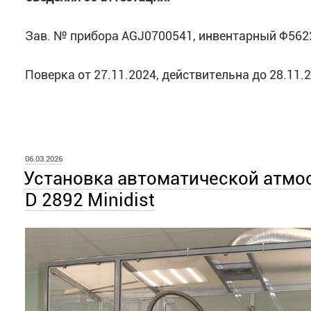
Зав. № прибора AGJ0700541, инвентарный Ф562
Поверка от 27.11.2024, действительна до 28.11.
ОПУБЛИКОВАНО
06.03.2026
Установка автоматической атмо
D 2892 Minidist