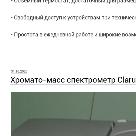
• Объемный термостат, достаточный для разме
• Свободный доступ к устройствам при техниче
• Простота в ежедневной работе и широкие воз
ОПУБЛИКОВАНО
31.10.2023
Хромато-масс спектрометр Claru